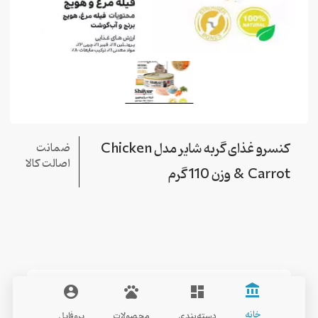
کنسرو غذای گربه شایر مدل Chicken
ضمانت
اصالت کالا
& Carrot وزن 110 گرم
Shayer
account_balance
account_circle
pets
dashboard
خانه
دسته‌بندی
محصولات
پروفایل