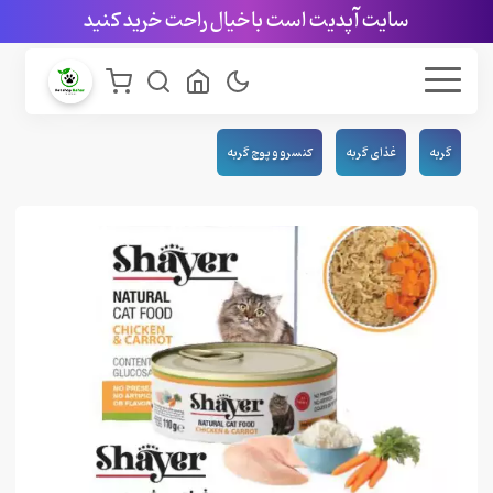
سایت آپدیت است با خیال راحت خرید کنید
گربه
غذای گربه
کنسرو و پوچ گربه