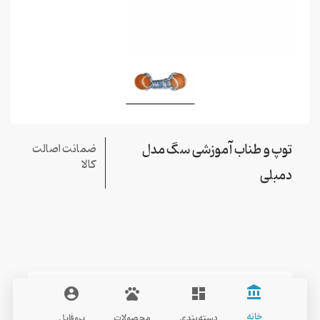
توپ و طناب آموزشی سگ مدل
ضمانت اصالت
کالا
دمبلی
Other
account_balance
account_circle
pets
dashboard
خانه
دسته‌بندی
محصولات
پروفایل