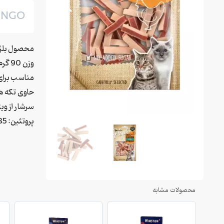
INGO
محصول بلژ
وزن 90 گرم
مناسب برای هم
حاوی تکه ه
سرشار از وی
پروتئین: 35% محتوای چربی: %2
محصولات مشابه