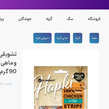
فروشگاه
سگ
گربه
جوندگان
پرن
همه
گربه
غذای گربه
تشویقی گربه
تشویقی 
90 گرم
انقضا: 04/2023