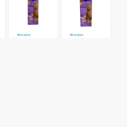
Winston
Winston
بستنی گربه وینستون
بستنی گربه وینستون
مدل LiverSausage
مدل Chicken & Fish
& Cheese بسته 8
بسته 8 عددی
عددی
880,000 تومان
880,000 تومان
اضافه به سبد
اضافه به سبد
محصولات زیر راهم خریده اند