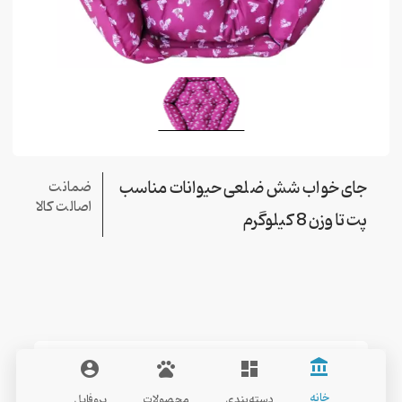
جای خواب شش ضلعی حیوانات مناسب
ضمانت
اصالت کالا
پت تا وزن 8 کیلوگرم
ALVAN
account_balance
account_circle
pets
dashboard
خانه
دسته‌بندی
محصولات
پروفایل