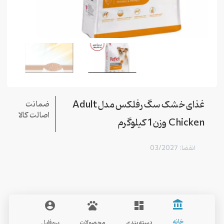
غذای خشک سگ رفلکس مدل Adult
ضمانت
اصالت کالا
Chicken وزن 1 کیلوگرم
انقضا: 03/2027
account_balance
account_circle
pets
dashboard
Reflex
خانه
دسته‌بندی
محصولات
پروفایل