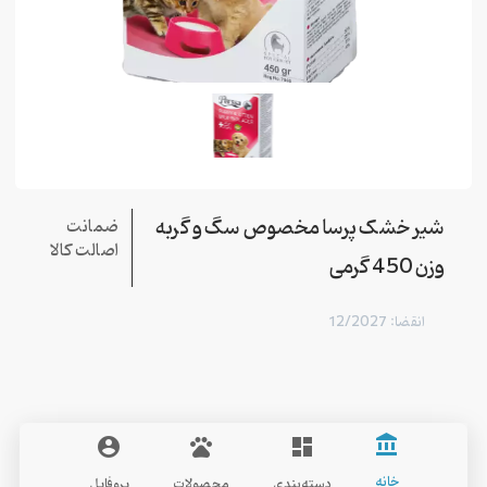
شیر خشک پرسا مخصوص سگ و گربه
ضمانت
اصالت کالا
وزن 450 گرمی
انقضا: 12/2027
account_balance
account_circle
pets
dashboard
Perssa
خانه
دسته‌بندی
محصولات
پروفایل