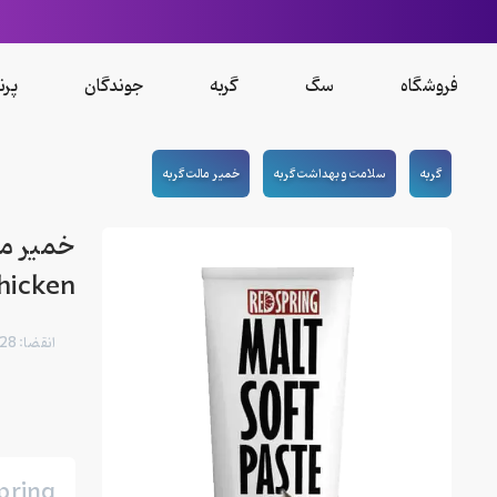
فروشگاه
سگ
گربه
جوندگان
پرن
گربه
سلامت و بهداشت گربه
خمیر مالت گربه
خمیر ما
Chicken وزن 100
انقضا: 12/2028
pring