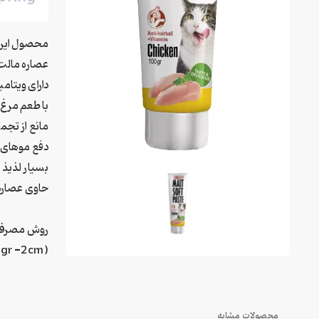
محصول ایرا
عصاره مالت
دارای ویتامین B , E و ک
با طعم مرغ
مانع از تجمع
دفع موهای م
بسیار لذیذ
حاوی عصاره
( 1gr =2cm)
محصولات مشابه