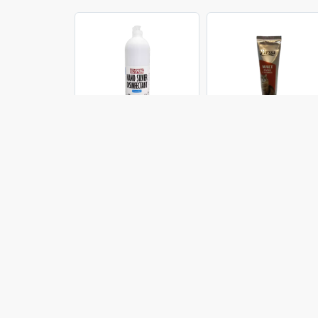
ng
Redspring
Perssa
خمیر مالت گربه پرسا
محلول ضد عفونی
اسپری ضد عف
مدل Anti Hairball
کننده و تمیز کننده
کننده و تمیز 
وزن 100 گرم
رداسپرینگ مدل
Powerful Nano
Silver حجم 1 لیتر
میلی‌لیتر
220,000 تومان
198,000 تومان
330,000 تو
اضافه به سبد
موجود شد خبرم کن
اضافه به سب