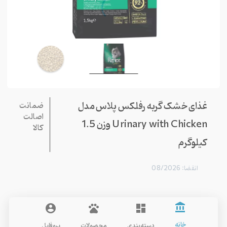
غذای خشک گربه رفلکس پلاس مدل
ضمانت
اصالت
Urinary with Chicken وزن 1.5
کالا
کیلوگرم
انقضا: 08/2026
account_balance
account_circle
pets
dashboard
خانه
دسته‌بندی
محصولات
پروفایل