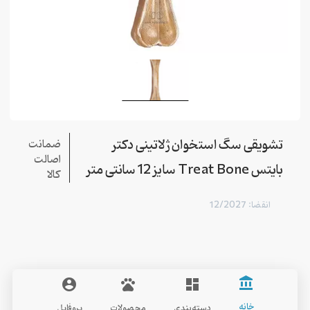
تشویقی سگ استخوان ژلاتینی دکتر
ضمانت
اصالت
بایتس Treat Bone سایز 12 سانتی متر
کالا
انقضا: 12/2027
account_balance
account_circle
pets
dashboard
Dr.Bites
خانه
دسته‌بندی
محصولات
پروفایل