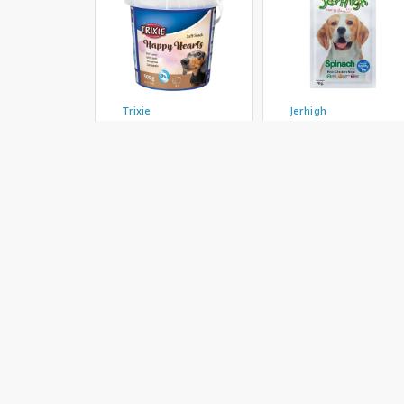
Trixie
Jerhigh
تشویقی سگ جرهای با
تشویقی سگ تریکسی
تشویقی سگ 
طعم اسفناج Jerhigh
مدل Happy Hearts
مدل ticks
Chicken Sticks
با طعم بره وزن 500
Spinach وزن 70 گرم
گرم
گرم
203,500 تومان
363,000 تومان
649,000 تو
موجود شد خبرم کن
موجود شد خبرم کن
اضافه به سب