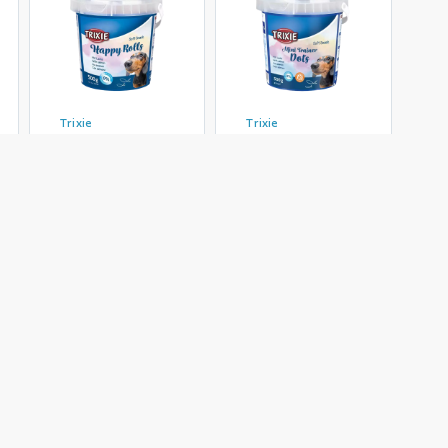
Trixie
Trixie
تشویقی سگ تریکسی
تشویقی سگ تریکسی
با طعم ماهی سالمون
با طعم ماهی سالمون
Trixie Happy Rolls
Trixie Mini Trainer
Dots Salmon وزن
Salmon وزن 500
500 گرم
گرم
363,000 تومان
363,000 تومان
موجود شد خبرم کن
موجود شد خبرم کن
محصولات زیر راهم خریده اند