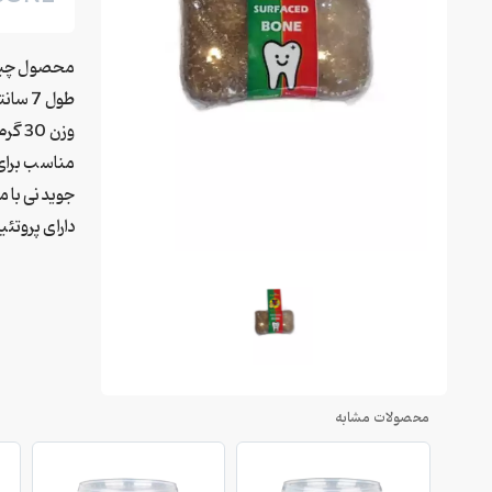
محصول چی
طول 7 سانتی متر
وزن 30 گرم
مناسب برای
جویدنی با 
دارای پروتئی
محصولات مشابه