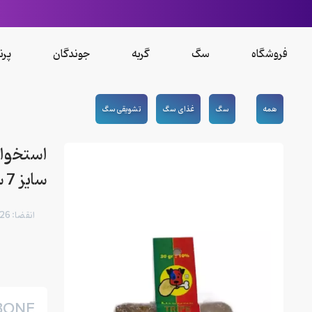
فروشگاه
سگ
گربه
جوندگان
پرن
همه
سگ
غذای سگ
تشویقی سگ
استخوان
سایز 7 سانتی متر
انقضا: 12/2026
BONE