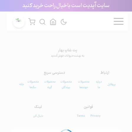
سایت آپدیت است با خیال راحت خرید کنید
پت شاپ بهار
به بهشت حیوانات خوش آمدید
ارتباط
دسترسی سریع
درباره
محصولات
محصولات
محصولات
محصولات
پروفایل
خانه
ما
جونده‌ها
پرندگان
گربه
سگ‌ها
قوانین
لینک
Privacy
Terms
دنبال کن