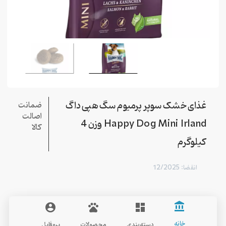
غذای خشک سوپر پرمیوم سگ هپی داگ
ضمانت
اصالت
Happy Dog Mini Irland وزن 4
کالا
کیلوگرم
انقضا: 12/2025
account_balance
account_circle
pets
dashboard
خانه
دسته‌بندی
محصولات
پروفایل