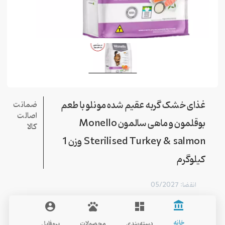
غذای خشک گربه عقیم شده مونلو با طعم
ضمانت
اصالت
بوقلمون و ماهی سالمون Monello
کالا
Sterilised Turkey & salmon وزن 1
کیلوگرم
انقضا: 05/2027
account_balance
account_circle
pets
dashboard
خانه
دسته‌بندی
محصولات
پروفایل