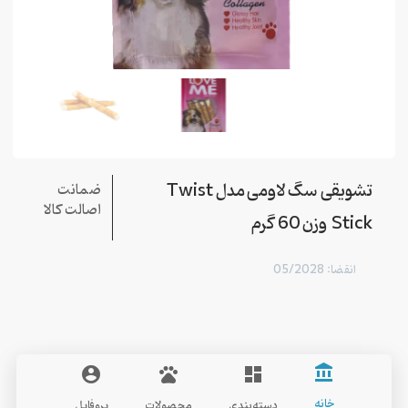
تشویقی سگ لاومی مدل Twist
ضمانت
اصالت کالا
Stick وزن 60 گرم
انقضا: 05/2028
account_balance
account_circle
pets
dashboard
LoveMe
خانه
دسته‌بندی
محصولات
پروفایل