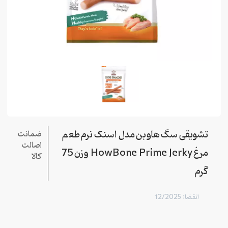
تشویقی سگ هاوبن مدل اسنک نرم طعم
ضمانت
اصالت
مرغ HowBone Prime Jerky وزن 75
کالا
گرم
انقضا: 12/2025