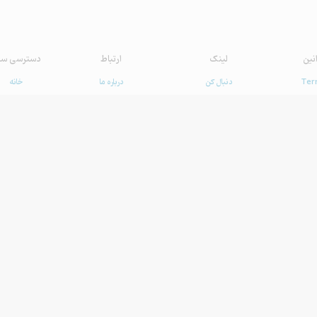
نین
لینک
ارتباط
دسترسی سر
Ter
دنبال کن
درباره ما
خانه
Priv
پروفایل
محصولات سگ‌
محصولات گر
محصولات پرند
محصولات جونده