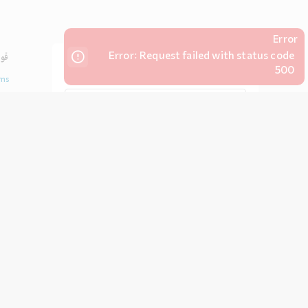
Error
Error: Request failed with status code
قوا
لطفا ایمیل خود را وارد کنید تا از آخرین تخفیفات مطلع
500
شوید
ms
ایمیل
acy
ثبت ایمیل