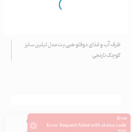
ظرف آب و غذای دوقلو هپی پت مدل لیلین سایز
کوچک نارنجی
Error
account_balance
account_circle
pets
dashboard
Error: Request failed with status code
خانه
500
دسته‌بندی
محصولات
پروفایل