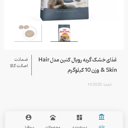
غذای خشک گربه رویال کنین مدل Hair
ضمانت
اصالت کالا
& Skin وزن 10 کیلوگرم
انقضا: 11/2025
account_balance
account_circle
pets
dashboard
Royal Canin
خانه
دسته‌بندی
محصولات
پروفایل