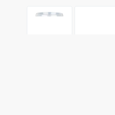
Trixie
Jerhigh
تشویقی سگ جرهای با
تشویقی سگ تریکسی
تشویقی سگ 
طعم اسفناج Jerhigh
مدل Happy Hearts
مدل ticks
Chicken Sticks
با طعم بره وزن 500
Spinach وزن 70 گرم
گرم
گرم
203,500 تومان
363,000 تومان
649,000 تو
موجود شد خبرم کن
موجود شد خبرم کن
اضافه به سب