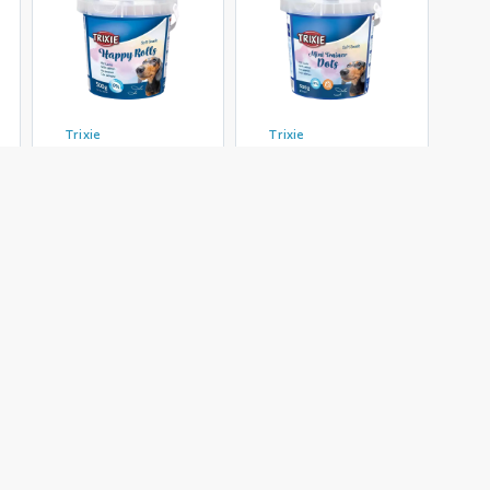
Trixie
Trixie
تشویقی سگ تریکسی
تشویقی سگ تریکسی
با طعم ماهی سالمون
با طعم ماهی سالمون
Trixie Happy Rolls
Trixie Mini Trainer
Dots Salmon وزن
Salmon وزن 500
500 گرم
گرم
363,000 تومان
363,000 تومان
موجود شد خبرم کن
موجود شد خبرم کن
محصولات زیر راهم خریده اند