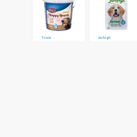
Trixie
Jerhigh
تشویقی سگ جرهای با
تشویقی سگ تریکسی
تشویقی سگ 
طعم اسفناج Jerhigh
مدل Happy Hearts
مدل ticks
Chicken Sticks
با طعم بره وزن 500
Spinach وزن 70 گرم
گرم
گرم
203,500 تومان
363,000 تومان
649,000 تو
موجود شد خبرم کن
موجود شد خبرم کن
اضافه به سب