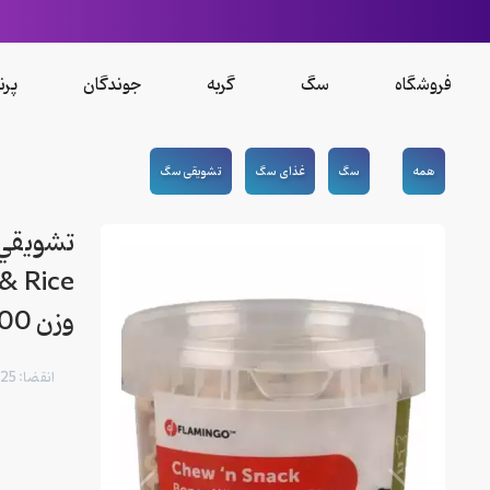
فروشگاه
سگ
گربه
جوندگان
پرن
همه
سگ
غذای سگ
تشویقی سگ
وزن 500 گرم
انقضا: 02/2025