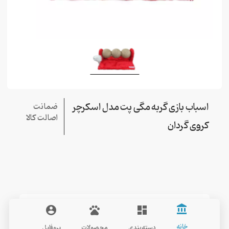
اسباب بازی گربه مگی پت مدل اسکرچر
ضمانت
اصالت کالا
کروی گردان
MAGGY PET
account_balance
account_circle
pets
dashboard
خانه
دسته‌بندی
محصولات
پروفایل