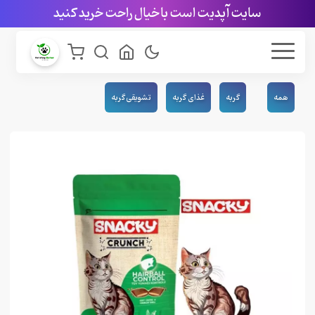
سایت آپدیت است با خیال راحت خرید کنید
همه
گربه
غذای گربه
تشویقی گربه