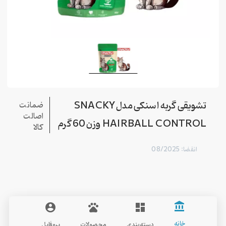
تشويقی گربه اسنکی مدل SNACKY
ضمانت
اصالت
HAIRBALL CONTROL وزن 60 گرم
کالا
انقضا: 08/2025
account_balance
account_circle
pets
dashboard
SNACKY
خانه
دسته‌بندی
محصولات
پروفایل