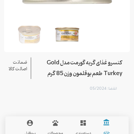
کنسرو غذای گربه گورمت مدل Gold
ضمانت
اصالت کالا
Turkey طعم بوقلمون وزن 85 گرم
انقضا: 05/2024
account_balance
account_circle
pets
dashboard
Gourmet
خانه
دسته‌بندی
محصولات
پروفایل