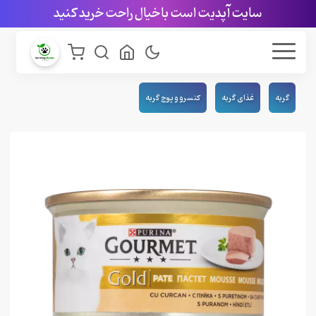
سایت آپدیت است با خیال راحت خرید کنید
گربه
غذای گربه
کنسرو و پوچ گربه