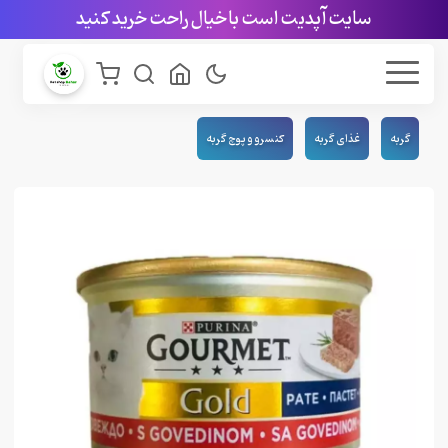
سایت آپدیت است با خیال راحت خرید کنید
گربه
غذای گربه
کنسرو و پوچ گربه