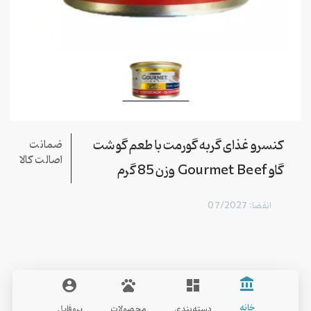
کنسرو غذای گربه گورمت با طعم گوشت
ضمانت
اصالت کالا
گاو Gourmet Beef وزن 85 گرم
انقضا: 07/2027
account_balance
account_circle
pets
dashboard
Gourmet
خانه
دسته‌بندی
محصولات
پروفایل