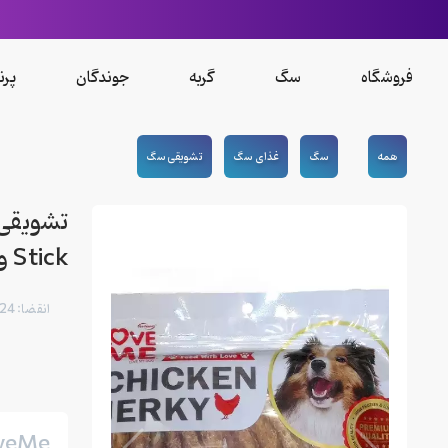
فروشگاه
سگ
گربه
جوندگان
پرن
همه
سگ
غذای سگ
تشویقی سگ
Stick وزن 250 گرم
انقضا: 10/2024
veMe