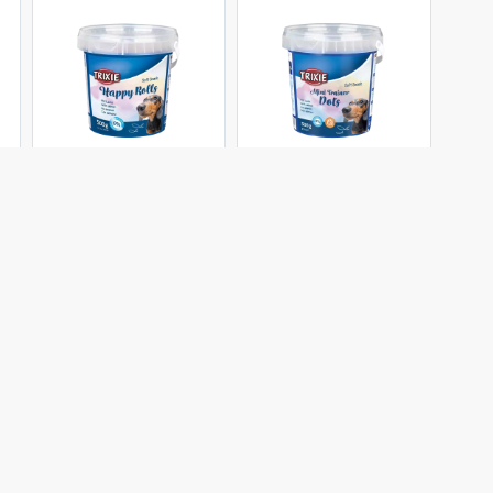
Trixie
Trixie
تشویقی سگ تریکسی
تشویقی سگ تریکسی
با طعم ماهی سالمون
با طعم ماهی سالمون
Trixie Happy Rolls
Trixie Mini Trainer
Dots Salmon وزن
Salmon وزن 500
500 گرم
گرم
363,000 تومان
363,000 تومان
موجود شد خبرم کن
موجود شد خبرم کن
محصولات زیر راهم خریده اند