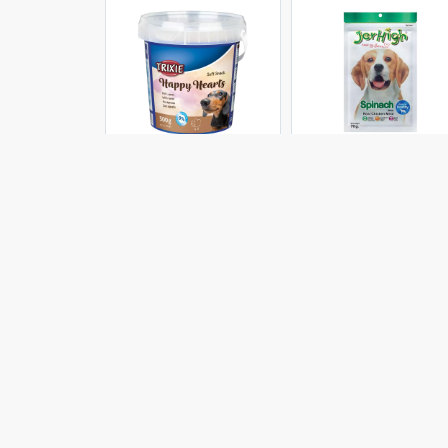
Trixie
Jerhigh
تشویقی سگ جرهای با
تشویقی سگ تریکسی
تشویقی سگ 
طعم اسفناج Jerhigh
مدل Happy Hearts
مدل ticks
Chicken Sticks
با طعم بره وزن 500
Spinach وزن 70 گرم
گرم
گرم
203,500 تومان
363,000 تومان
649,000 تو
موجود شد خبرم کن
موجود شد خبرم کن
اضافه به سب