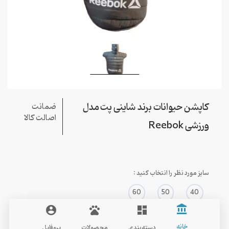
کاپشن حیوانات برند شاینی پت مدل
ضمانت
اصالت کالا
ورزشی Reebok
سایز مورد نظر را انتخاب کنید :
60
50
40
account_balance
account_circle
pets
dashboard
خانه
دسته‌بندی
محصولات
پروفایل