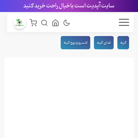
سایت آپدیت است با خیال راحت خرید کنید
گربه
غذای گربه
کنسرو و پوچ گربه