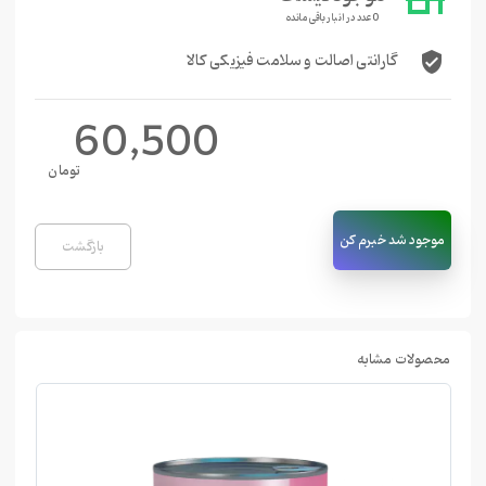
0 عدد در انبار باقی مانده
گارانتی اصالت و سلامت فیزیکی کالا
verified_user
60,500
تومان
موجود شد خبرم کن
بازگشت
محصولات مشابه